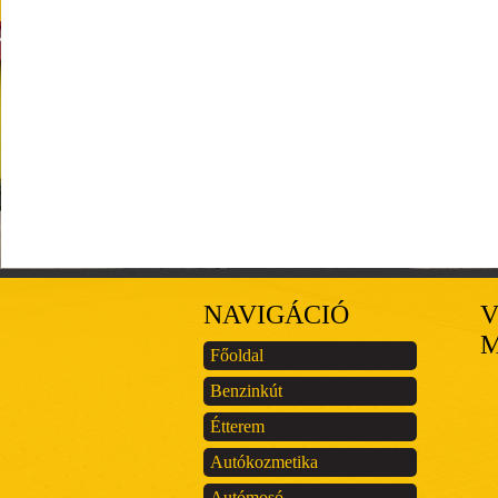
NAVIGÁCIÓ
V
Főoldal
Benzinkút
Étterem
Autókozmetika
Autómosó