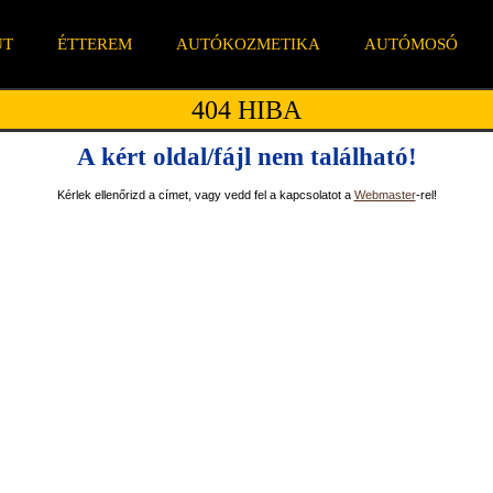
ÚT
ÉTTEREM
AUTÓKOZMETIKA
AUTÓMOSÓ
404 HIBA
A kért oldal/fájl nem található!
Kérlek ellenőrizd a címet, vagy vedd fel a kapcsolatot a
Webmaster
-rel!