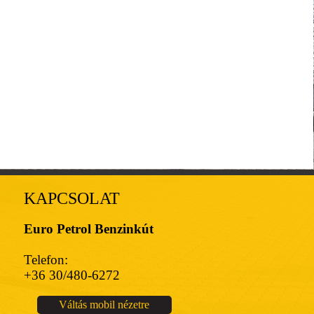
KAPCSOLAT
Euro Petrol Benzinkút
Telefon:
Teljesen elégedett
Konnte
Szup
+36 30/480-6272
vagyok a
Reifenluftdruck
kiszolgálásal.
ergänzen.
Váltás mobil nézetre