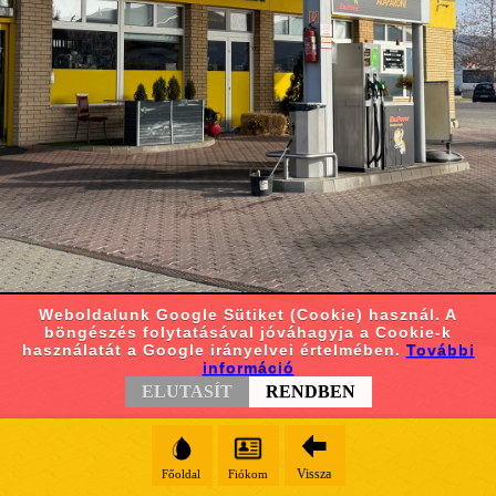
Weboldalunk Google Sütiket (Cookie) használ. A
böngészés folytatásával jóváhagyja a Cookie-k
használatát a Google irányelvei értelmében.
További
információ
ELUTASÍT
RENDBEN
Vissza
Főoldal
Fiókom