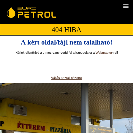
404 HIBA
A kért oldal/fájl nem található!
Kérlek ellenőrizd a címet, vagy vedd fel a kapcsolatot a
Webmaster
-rel!
Váltás asztali nézetre