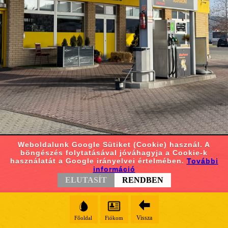
Weboldalunk Google Sütiket (Cookie) használ. A
böngészés folytatásával jóváhagyja a Cookie-k
használatát a Google irányelvei értelmében.
További
információ
ELUTASÍT
RENDBEN
Vissza
Főoldal
Fiókom