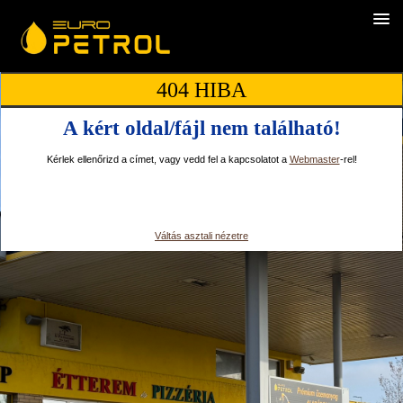
404 HIBA
A kért oldal/fájl nem található!
Kérlek ellenőrizd a címet, vagy vedd fel a kapcsolatot a
Webmaster
-rel!
Váltás asztali nézetre