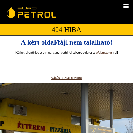
404 HIBA
A kért oldal/fájl nem található!
Kérlek ellenőrizd a címet, vagy vedd fel a kapcsolatot a
Webmaster
-rel!
Váltás asztali nézetre