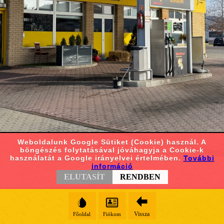
Weboldalunk Google Sütiket (Cookie) használ. A
böngészés folytatásával jóváhagyja a Cookie-k
használatát a Google irányelvei értelmében.
További
információ
ELUTASÍT
RENDBEN
Vissza
Főoldal
Fiókom