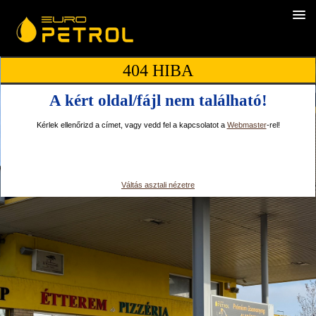
404 HIBA
A kért oldal/fájl nem található!
Kérlek ellenőrizd a címet, vagy vedd fel a kapcsolatot a
Webmaster
-rel!
Váltás asztali nézetre