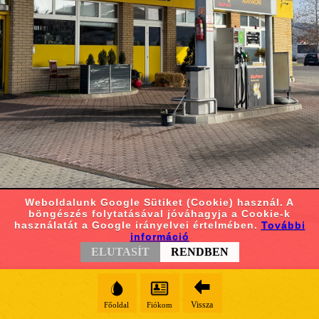
Weboldalunk Google Sütiket (Cookie) használ. A
böngészés folytatásával jóváhagyja a Cookie-k
használatát a Google irányelvei értelmében.
További
információ
ELUTASÍT
RENDBEN
Vissza
Főoldal
Fiókom