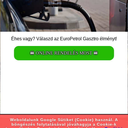
Éhes vagy? Válaszd az EuroPetrol Gasztro élményt!
🍔 ONLINE RENDELÉS MOST 🍔
Weboldalunk Google Sütiket (Cookie) használ. A
böngészés folytatásával jóváhagyja a Cookie-k