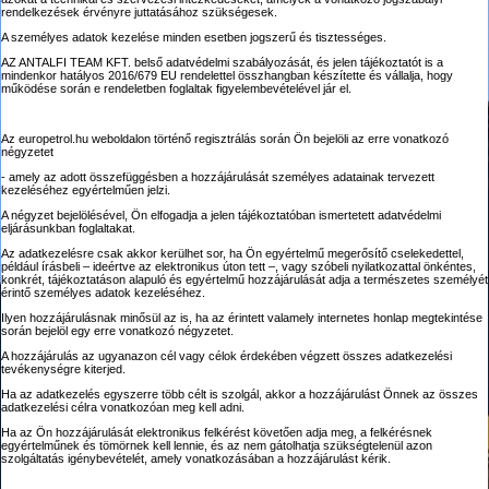
rendelkezések érvényre juttatásához szükségesek.
A személyes adatok kezelése minden esetben jogszerű és tisztességes.
AZ ANTALFI TEAM KFT. belső adatvédelmi szabályozását, és jelen tájékoztatót is a
mindenkor hatályos 2016/679 EU rendelettel összhangban készítette és vállalja, hogy
működése során e rendeletben foglaltak figyelembevételével jár el.
Az europetrol.hu weboldalon történő regisztrálás során Ön bejelöli az erre vonatkozó
négyzetet
- amely az adott összefüggésben a hozzájárulását személyes adatainak tervezett
kezeléséhez egyértelműen jelzi.
A négyzet bejelölésével, Ön elfogadja a jelen tájékoztatóban ismertetett adatvédelmi
eljárásunkban foglaltakat.
Az adatkezelésre csak akkor kerülhet sor, ha Ön egyértelmű megerősítő cselekedettel,
például írásbeli – ideértve az elektronikus úton tett –, vagy szóbeli nyilatkozattal önkéntes,
konkrét, tájékoztatáson alapuló és egyértelmű hozzájárulását adja a természetes személyét
érintő személyes adatok kezeléséhez.
Ilyen hozzájárulásnak minősül az is, ha az érintett valamely internetes honlap megtekintése
során bejelöl egy erre vonatkozó négyzetet.
A hozzájárulás az ugyanazon cél vagy célok érdekében végzett összes adatkezelési
tevékenységre kiterjed.
Ha az adatkezelés egyszerre több célt is szolgál, akkor a hozzájárulást Önnek az összes
adatkezelési célra vonatkozóan meg kell adni.
Ha az Ön hozzájárulását elektronikus felkérést követően adja meg, a felkérésnek
egyértelműnek és tömörnek kell lennie, és az nem gátolhatja szükségtelenül azon
szolgáltatás igénybevételét, amely vonatkozásában a hozzájárulást kérik.