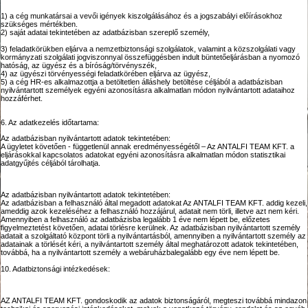
1) a cég munkatársai a vevői igények kiszolgálásához és a jogszabályi előírásokhoz
szükséges mértékben.
2) saját adatai tekintetében az adatbázisban szereplő személy,
3) feladatkörükben eljárva a nemzetbiztonsági szolgálatok, valamint a közszolgálati vagy
kormányzati szolgálati jogviszonnyal összefüggésben indult büntetőeljárásban a nyomozó
hatóság, az ügyész és a bíróság/törvényszék,
4) az ügyészi törvényességi feladatkörében eljárva az ügyész,
5) a cég HR-es alkalmazottja a betöltetlen álláshely betöltése céljából a adatbázisban
nyilvántartott személyek egyéni azonosításra alkalmatlan módon nyilvántartott adataihoz
hozzáférhet.
6. Az adatkezelés időtartama:
Az adatbázisban nyilvántartott adatok tekintetében:
A ügyletet követően - függetlenül annak eredményességétől – Az ANTALFI TEAM KFT. a
eljárásokkal kapcsolatos adatokat egyéni azonosításra alkalmatlan módon statisztikai
adatgyűjtés céljából tárolhatja.
Az adatbázisban nyilvántartott adatok tekintetében:
Az adatbázisban a felhasználó által megadott adatokat Az ANTALFI TEAM KFT. addig kezeli,
ameddig azok kezeléséhez a felhasználó hozzájárul, adatait nem törli, illetve azt nem kéri.
Amennyiben a felhasználó az adatbázisba legalább 1 éve nem lépett be, előzetes
figyelmeztetést követően, adatai törlésre kerülnek. Az adatbázisban nyilvántartott személy
adatait a szolgáltató központ törli a nyilvántartásból, amennyiben a nyilvántartott személy az
adatainak a törlését kéri, a nyilvántartott személy által meghatározott adatok tekintetében,
továbbá, ha a nyilvántartott személy a webáruházbalegalább egy éve nem lépett be.
10. Adatbiztonsági intézkedések:
AZ ANTALFI TEAM KFT. gondoskodik az adatok biztonságáról, megteszi továbbá mindazon