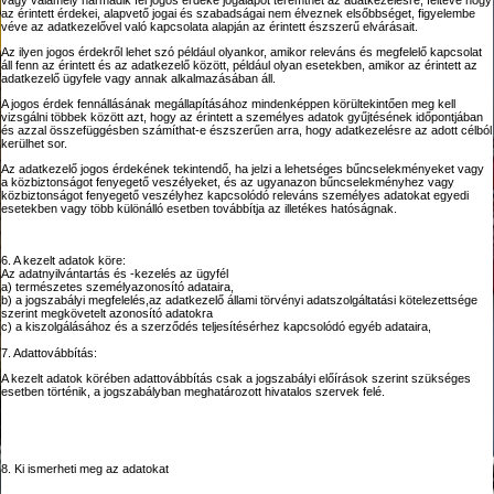
vagy valamely harmadik fél jogos érdeke jogalapot teremthet az adatkezelésre, feltéve hogy
az érintett érdekei, alapvető jogai és szabadságai nem élveznek elsőbbséget, figyelembe
véve az adatkezelővel való kapcsolata alapján az érintett észszerű elvárásait.
Az ilyen jogos érdekről lehet szó például olyankor, amikor releváns és megfelelő kapcsolat
áll fenn az érintett és az adatkezelő között, például olyan esetekben, amikor az érintett az
adatkezelő ügyfele vagy annak alkalmazásában áll.
A jogos érdek fennállásának megállapításához mindenképpen körültekintően meg kell
vizsgálni többek között azt, hogy az érintett a személyes adatok gyűjtésének időpontjában
és azzal összefüggésben számíthat-e észszerűen arra, hogy adatkezelésre az adott célból
kerülhet sor.
Az adatkezelő jogos érdekének tekintendő, ha jelzi a lehetséges bűncselekményeket vagy
a közbiztonságot fenyegető veszélyeket, és az ugyanazon bűncselekményhez vagy
közbiztonságot fenyegető veszélyhez kapcsolódó releváns személyes adatokat egyedi
esetekben vagy több különálló esetben továbbítja az illetékes hatóságnak.
6. A kezelt adatok köre:
Az adatnyilvántartás és -kezelés az ügyfél
a) természetes személyazonosító adataira,
b) a jogszabályi megfelelés,az adatkezelő állami törvényi adatszolgáltatási kötelezettsége
szerint megkövetelt azonosító adatokra
c) a kiszolgálásához és a szerződés teljesítésérhez kapcsolódó egyéb adataira,
7. Adattovábbítás:
A kezelt adatok körében adattovábbítás csak a jogszabályi előírások szerint szükséges
esetben történik, a jogszabályban meghatározott hivatalos szervek felé.
8. Ki ismerheti meg az adatokat