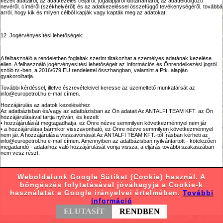
kezelt adatairól, az adatkezelés céljáról, jogalapjáról időtartamáról, az adatfeldolgozó
nevéről, címéről (székhelyéről) és az adatkezeléssel összefüggő tevékenységéről, továbbá
arról, hogy kik és milyen célból kapják vagy kapták meg az adatokat.
12. Jogérvényesítési lehetőségek:
A felhasználó a rendeletben foglaltak szerint tiltakozhat a személyes adatának kezelése
ellen. A felhasználó jogérvényesítési lehetőségeit az Információs és Önrendelkezési jogról
szóló tv.-ben, a 2016/679 EU rendelettel összhangban, valamint a Ptk. alapján
gyakorolhatja.
További kérdéssel, illetve észrevételeivel keresse az üzemeltető munkatársát az
info@europetrol.hu e-mail címen.
Hozzájárulás az adatok kezeléséhez
Az adatbázisban és/vagy az adatbázisban az Ön adatait Az ANTALFI TEAM KFT. az Ön
hozzájárulásával tartja nyilván, és kezeli:
• hozzájárulását megtagadhatja, ez Önre nézve semmilyen következménnyel nem jár
• a hozzájárulása bármikor visszavonható, ez Önre nézve semmilyen következménnyel
nem jár. A hozzájárulása visszavonását Az ANTALFI TEAM KFT.-től írásban kérheti az
info@europetrol.hu e-mail címen. Amennyiben az adatbázisban nyilvántartott - kötelezően
megadandó - adataihoz való hozzájárulását vonja vissza, a eljárás további szakaszában
nem vesz részt.
Weboldalunk Google Sütiket (Cookie) használ. A
böngészés folytatásával jóváhagyja a Cookie-k
használatát a Google irányelvei értelmében.
További
információ
Váltás asztali nézetre
ELUTASÍT
RENDBEN