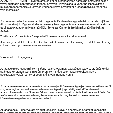
AZ ANTALFI TEAM KFT. nyilvántartja és kezeli a kapcsolatos adatokat, amelynek célja a
vevői adatbázis naprakészen tartása, a vevők kiszolgálása, a vásárlás lebonyolítása,
munkaerő toborzási tevékenység végzése illetve a vonatkozó jogszabályi előírásoknak
való megfelelés.
A személyes adatokat a webáruház regisztrációt követően egy adatbázisban rögzítjük és
titkosítva tároljuk. Egy év elteltével, amennyiben regisztrációjával nem mutatott aktivitást a
tárolt adatokat autómatikusan töröljük. Illetve az Ön kérésére bármikor törölhetőek az
adatok.
Továbbá az Ön kérésére 8 napon belül tájékoztatjuk a kezelt adatairól.
A személyes adatok a kezelésük céljára alkalmasak és relevánsak, az adatok körét pedig a
célhoz szükséges minimumra korlátoztuk.
5. Az adatkezelés jogalapja:
Az adatkezelés jogszerűnek minősül, ha arra valamely szerződés vagy szerződéskötési
szándék keretében van szükség, ilyennek minősül a termékértékesítés, illetve
szolgáltatásnyújtás, amelyet cégünktől kíván igénybe venni.
Az adatkezelésre az adatkezelőre vonatkozó jogi kötelezettség teljesítése keretében kerül
sor, amennyiben a szolgáltatott adatokat a cégnek jogszabály által előírt kötelező
adatszolgáltatáshoz szükséges felhasználni. Ide tartoznak számla kiállításához kötelezően
feltüntetendő személyes adatok, illetve a munkaviszony hivatalos bejelentéséhez
kötelezően megadandó személyes adatok.
Az adatkezelő – ideértve azt az adatkezelőt is, akivel a személyes adatokat közölhetik –