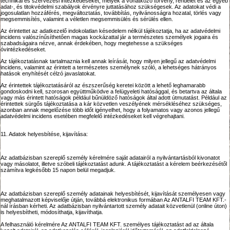
technikai és szervezési intézkedéseket, melyek a vonatkozó törvény, rendelet és az egyéb
adat-, és titokvédelmi szabályok érvényre juttatásához szükségesek. Az adatokat védi a
jogosulatlan hozzáférés, megváltoztatás, továbbítás, nyilvánosságra hozatal, törlés vagy
megsemmisítés, valamint a véletlen megsemmisülés és sérülés ellen.
Az érintettet az adatkezelő indokolatlan késedelem nélkül tájékoztatja, ha az adatvédelmi
incidens valószínűsíthetően magas kockázattal jár a természetes személyek jogaira és
szabadságaira nézve, annak érdekében, hogy megtehesse a szükséges
óvintézkedéseket.
Az tájékoztatásnak tartalmaznia kell annak leírását, hogy milyen jellegű az adatvédelmi
incidens, valamint az érintett a természetes személynek szóló, a lehetséges hátrányos
hatások enyhítését célzó javaslatokat.
Az érintettek tájékoztatásáról az észszerűség keretei között a lehető leghamarabb
gondoskodni kell, szorosan együttműködve a felügyeleti hatósággal, és betartva az általa
vagy más érintett hatóságok például bűnüldöző hatóságok által adott útmutatást. Például az
érintettek sürgős tájékoztatása a kár közvetlen veszélyének mérsékléséhez szükséges,
azonban annak megelőzése több időt igényelhet, hogy a folyamatos vagy azonos jellegű
adatvédelmi incidens esetében megfelelő intézkedéseket kell végrehajtani.
11. Adatok helyesbítése, kijavítása:
Az adatbázisban szereplő személy kérelmére saját adatairól a nyilvántartásból kivonatot
vagy másolatot, illetve szóbeli tájékoztatást adunk. A tájékoztatást a kérelem beérkezésétől
számítva legkésőbb 15 napon belül megadjuk.
Az adatbázisban szereplő személy adatainak helyesbítését, kijavítását személyesen vagy
meghatalmazott képviselője útján, továbbá elektronikus formában Az ANTALFI TEAM KFT.-
nál írásban kérheti. Az adatbázisban nyilvántartott személy adatait közvetlenül (online úton)
is helyesbítheti, módosíthatja, kijavíthatja.
A felhasználó kérelmére Az ANTALFI TEAM KFT. személyes tájékoztatást ad az általa