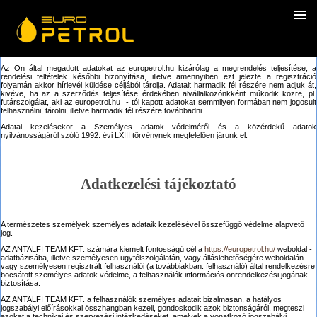
Az Ön által megadott adatokat az europetrol.hu kizárólag a megrendelés teljesítése, a
rendelési feltételek későbbi bizonyítása, illetve amennyiben ezt jelezte a regisztráció
folyamán akkor hírlevél küldése céljából tárolja. Adatait harmadik fél részére nem adjuk át,
kivéve, ha az a szerződés teljesítése érdekében alvállalkozónkként működik közre, pl.
futárszolgálat, aki az europetrol.hu - tól kapott adatokat semmilyen formában nem jogosult
felhasználni, tárolni, illetve harmadik fél részére továbbadni.
Adatai kezelésekor a Személyes adatok védelméről és a közérdekű adatok
nyilvánosságáról szóló 1992. évi LXIII törvénynek megfelelően járunk el.
Adatkezelési tájékoztató
A természetes személyek személyes adataik kezelésével összefüggő védelme alapvető
jog.
AZ ANTALFI TEAM KFT. számára kiemelt fontosságú cél a
https://europetrol.hu/
weboldal -
adatbázisába, illetve személyesen ügyfélszolgálatán, vagy álláslehetőségére weboldalán
vagy személyesen regisztrált felhasználói (a továbbiakban: felhasználó) által rendelkezésre
bocsátott személyes adatok védelme, a felhasználók információs önrendelkezési jogának
biztosítása.
AZ ANTALFI TEAM KFT. a felhasználók személyes adatait bizalmasan, a hatályos
jogszabályi előírásokkal összhangban kezeli, gondoskodik azok biztonságáról, megteszi
azokat a technikai és szervezési intézkedéseket, amelyek a vonatkozó jogszabályi