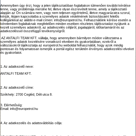
Amennyiben úgy érzi, hogy a jelen tájékoztatóban foglaltakon túlmenően további kérdése
lenne, vagy problémája merülne fel, illetve olyan észrevételt tenne, amely a tájékoztató
alapján az Ön számára nem, vagy nem teljesen egyértelmű, illetve magyarázatra szorul,
kérjük, lépjen kapcsolatba a személyes adatok védelmének biztosításáért felelős
kollégánkkal az alábbi e-mail címen: info@europetrol.hu. Felhasználóink kérése esetén a
kérelemben foglaltaknak megfelelően minden esetben részletes tájékoztatást nyújtunk a
kezelt személyes adatokról, az adatkezelés céljáról, jogalapjáról, időtartamáról és az
adatkezeléssel összefüggő tevékenységről.
AZ ANTALFI TEAM KFT. vállalja, hogy amennyiben bármilyen módon változtatna a
személyes adatok kezelésére vonatkozó elveiben és gyakorlatában, ezekről a
változásokról tájékoztatja az europetrol.hu weboldal felhasználóit, hogy azok mindig
pontosan és folyamatosan ismerjék a portál egész területén érvényes adatkezelési elveket
és gyakorlatot.
1. Az adatkezelő neve:
ANTALFI TEAM KFT.
2. Az adatkezelő címe:
Székhely: 2700 Cegléd, Déli utca 8.
3. Elérhetőség:
Email: info@europetrol.hu
4. Az adatkezelés és adattovábbítás célja: