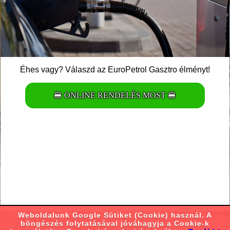
Éhes vagy? Válaszd az EuroPetrol Gasztro élményt!
🍔 ONLINE RENDELÉS MOST 🍔
Weboldalunk Google Sütiket (Cookie) használ. A
böngészés folytatásával jóváhagyja a Cookie-k