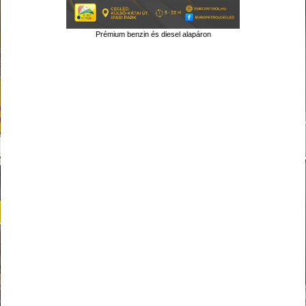
Prémium benzin és diesel alapáron