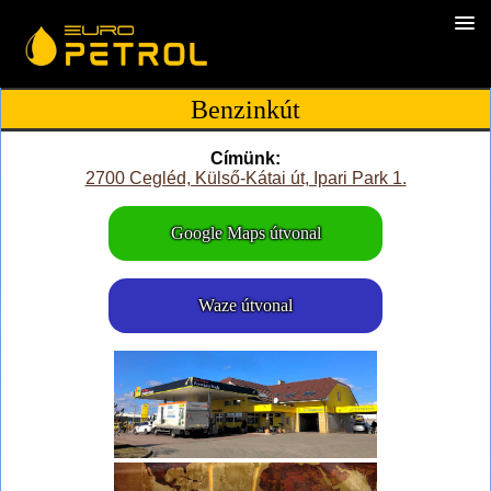
Benzinkút
Címünk:
2700 Cegléd, Külső-Kátai út, Ipari Park 1.
Google Maps útvonal
Waze útvonal