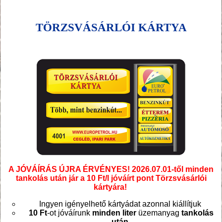
TÖRZSVÁSÁRLÓI KÁRTYA
A JÓVÁÍRÁS ÚJRA ÉRVÉNYES! 2026.07.01-től minden
tankolás után jár a 10 Ft/l jóváírt pont Törzsvásárlói
kártyára!
Ingyen igényelhető kártyádat azonnal kiállítjuk
10 Ft
-ot jóváírunk
minden liter
üzemanyag
tankolás
után