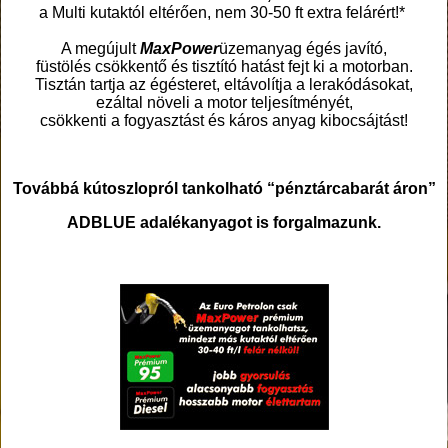
a Multi kutaktól eltérően, nem 30-50 ft extra felárért!*
A megújult
MaxPower
üzemanyag égés javító,
füstölés csökkentő és tisztító hatást fejt ki a motorban.
Tisztán tartja az égésteret, eltávolítja a lerakódásokat,
ezáltal növeli a motor teljesítményét,
csökkenti a fogyasztást és káros anyag kibocsájtást!
Továbbá kútoszlopról tankolható “pénztárcabarát áron”
ADBLUE adalékanyagot is forgalmazunk.