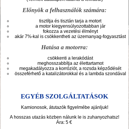
Előnyök a felhasználók számára:
tisztítja és tisztán tarja a motort
a motor kiegyensúlyozottabban jár
fokozza a vezetési élményt
akár 7%-kal is csökkentheti az üzemanyag-fogyasztást
Hatása a motorra:
csökkenti a lerakódást
meghosszabbítja az élettartamot
megakadályozza a korróziót, a rozsda képződését
összeférhető a katalizátorokkal és a lambda szondával
EGYÉB SZOLGÁLTATÁSOK
Kamionosok, átutazók figyelmébe ajánljuk!
A hosszas utazás közben nálunk le is zuhanyozhatsz!
Ára: 5 €