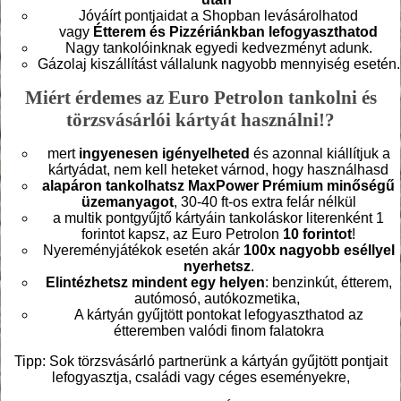
Jóváírt pontjaidat a Shopban levásárolhatod
vagy
Étterem és Pizzériánkban lefogyaszthatod
Nagy tankolóinknak egyedi kedvezményt adunk.
Gázolaj kiszállítást vállalunk nagyobb mennyiség esetén.
Miért érdemes az Euro Petrolon tankolni és
törzsvásárlói kártyát használni!?
mert
ingyenesen igényelheted
és azonnal kiállítjuk a
kártyádat, nem kell heteket várnod, hogy használhasd
alapáron tankolhatsz MaxPower Prémium minőségű
üzemanyagot
, 30-40 ft-os extra felár nélkül
a multik pontgyűjtő kártyáin tankoláskor literenként 1
forintot kapsz, az Euro Petrolon
10 forintot
!
Nyereményjátékok esetén akár
100x nagyobb eséllyel
nyerhetsz
.
Elintézhetsz mindent egy helyen
: benzinkút, étterem,
autómosó, autókozmetika,
A kártyán gyűjtött pontokat lefogyaszthatod az
étteremben valódi finom falatokra
Tipp: Sok törzsvásárló partnerünk a kártyán gyűjtött pontjait
lefogyasztja, családi vagy céges eseményekre,