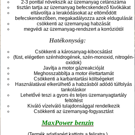
2-3 ponttal növekszik az üzemanyag cetánszáma
tisztán tartja az üzemanyag befecskendező fúvókákat
eltávolítja a lerakódásokat az eltömődött
befecskendezőben, megakadályozza azok eldugulását
csökkenti az üzemanyag habzását
megvédi az üzemanyag-rendszert a korróziótól
Hatékonyság:
Csökkenti a károsanyag-kibocsátást
(füst, elégetlen szénhidrogének, szén-monoxid, nitrogén-
oxidok)
Javítja a motor gázreakcióját
Meghosszabbítja a motor élettartamát
Csökkenti a karbantartási költségeket
Használatával elkerülhető a habzásból adódó túlfolyás
tankoláskor
Lehetővé teszi a gyors és teljes üzemanyagtartály
feltöltést
Kiváló vízelváló tulajdonsággal rendelkezik
Csökkenti az üzemanyag-fogyasztást
MaxPower benzin
(Termék adatlapért kattints a feliratra.)