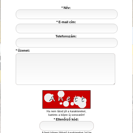
* Név:
* E-mail cím:
Telefonszám:
* Üzenet:
Ha nem látod jól a karaktereket,
kattints a képre új sorozatért!
* Ellenőrző kód:
A fenti képen látható karaktereket írd be